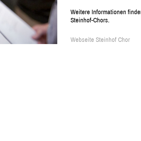
Weitere Informationen find
Steinhof-Chors.
Webseite Steinhof Chor
ie
Steinhof Chor
Steinhof Luzern
Öffentliche
Steinhofstrasse 10
Gottesdienste
6005 Luzern
nen
Gastwirtschaft
ualität
Tagesmenü
041 319 60 00
Seminar & Meeting
info@steinhof-luzern.ch