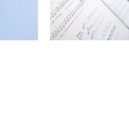
Aktuell
Unterlagen für d
Wohnen
Anmeldung
Pflege & Betreuung
Organisation
Unser „Läbesgarte“
Ansprechperso
Seelsorge
Philosophie & Q
Aktivierung
Geschichte