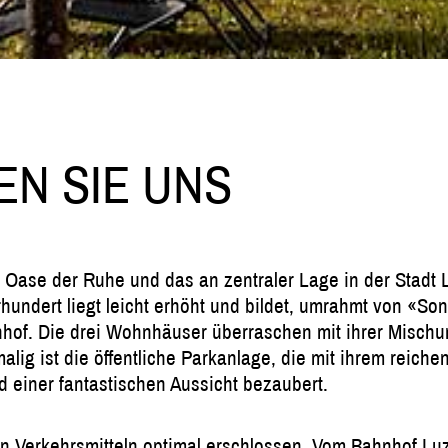
EN SIE UNS
e Oase der Ruhe und das an zentraler Lage in der Stadt
undert liegt leicht erhöht und bildet, umrahmt von «S
nhof. Die drei Wohnhäuser überraschen mit ihrer Misch
lig ist die öffentliche Parkanlage, die mit ihrem reiche
 einer fantastischen Aussicht bezaubert.
chen Verkehrsmitteln optimal erschlossen. Vom Bahnhof Lu