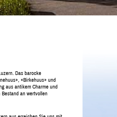
 Luzern. Das barocke
onnehuus», «Birkehuus» und
ung aus antikem Charme und
n Bestand an wertvollen
zern aus erreichen Sie uns mit