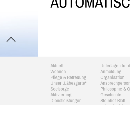
AUTOMATIS
Aktuell
Unterlagen für d
Wohnen
Anmeldung
Pflege & Betreuung
Organisation
Unser „Läbesgarte“
Ansprechperso
Seelsorge
Philosophie & Q
Aktivierung
Geschichte
Dienstleistungen
Steinhof-Blatt
Kosten
Jahresbericht
Unterstützung