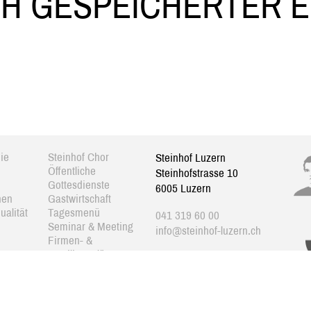
CH GESPEICHERTER 
ie
Steinhof Chor
Steinhof Luzern
Öffentliche
Steinhofstrasse 10
Gottesdienste
6005 Luzern
nen
Gastwirtschaft
ualität
Tagesmenü
041 319 60 00
Seminar & Meeting
info@steinhof-luzern.ch
Firmen- &
Familienanlässe
Impressum/Datenschutz