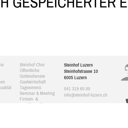
CH GESPEICHERTER 
ie
Steinhof Chor
Steinhof Luzern
Öffentliche
Steinhofstrasse 10
Gottesdienste
6005 Luzern
nen
Gastwirtschaft
ualität
Tagesmenü
041 319 60 00
Seminar & Meeting
info@steinhof-luzern.ch
Firmen- &
Familienanlässe
Impressum/Datenschutz