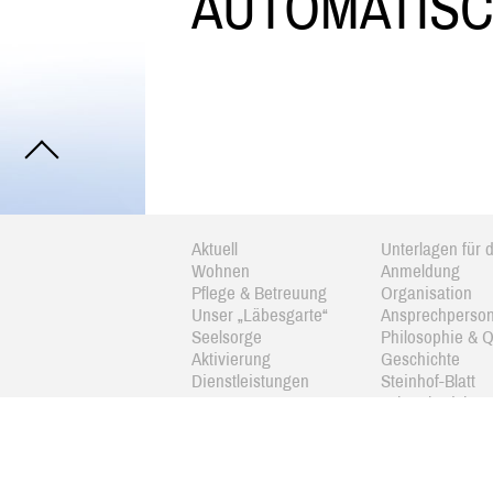
AUTOMATIS
Aktuell
Unterlagen für d
Wohnen
Anmeldung
Pflege & Betreuung
Organisation
Unser „Läbesgarte“
Ansprechperso
Seelsorge
Philosophie & Q
Aktivierung
Geschichte
Dienstleistungen
Steinhof-Blatt
Kosten
Jahresbericht
Unterstützung